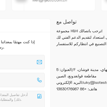
iven@hjauto.com.cn
تواصل مع
مجموعة H&H ترحب باتصالك!
إذا كنت مهتمًا بمعداتن
رسالة هنا.سوف نتصل بك في أقرب وقت ممكن.
العنوان: 5/F المبنى 2، مجمع رونهوي للتكنولوجيا، منطقة نانهاي، مدينة فوشان،
مقاطعة قوانغدونغ، الصين
تروني:luky@isotester.com
هاتف: +86 13630176987