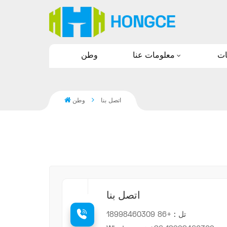
معلومات عنا
وطن
اتصل بنا
وطن
اتصل بنا
تل :
+86 18998460309