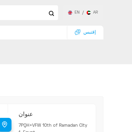
EN
/
AR
إقتبس
عنوان
7PQH+VFW 10th of Ramadan City