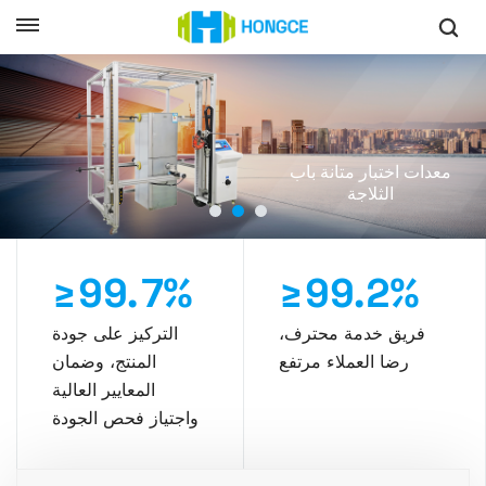
معدات اختبار متانة باب
الثلاجة
9
9
7
9
9
2
≥
.
%
≥
.
%
فريق خدمة محترف،
التركيز على جودة
رضا العملاء مرتفع
المنتج، وضمان
المعايير العالية
واجتياز فحص الجودة