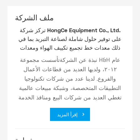
ملف الشركة
تركز شركة HongCe Equipment Co., Ltd.
على توفير حلول شاملة لصناعة التبريد بما في
ذلك معدات خط تجميع تكييف الهواء ومعدات
إنتاج المبادلات الحرارية لتكييف الهواء.
نبذة عن الشركةتأسست مجموعة H&H عام
٢٠١٢، ولديها العديد من قطاعات الأعمال
والفروع. لدينا عدد من شركات تكنولوجيا
التطبيقات المتخصصة، وشبكة مبيعات عالمية
تغطي العديد من شركات البيع ومنافذ الخدمة
حول العالم، بما في ذلك شركة HJ لتكنولوجيا
إقرأ المزيد
التحكم الآلي المحدودة، وشركة قوانغتشو هونغ
سي للمعدات المحدودة، وشركة هيلوفا
لتكنولوجيا الاختبار المحدودة. تُستخدم معداتنا