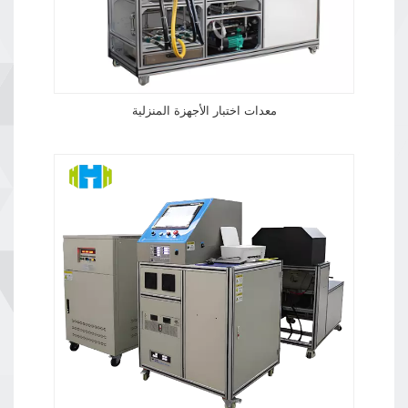
حواجز التواصل بين الأقسام، ويسمح للموظفين
بتبادل الأفكار والخبرات في أي وقت. ←هذه هي
منطقة مكتب موظفينا. غرفة البحث والتطوير:
محرك مدفوع بالابتكارتُعد غرفة البحث والتطوير
معدات اختبار الأجهزة المنزلية
من أهم أقسام مركز هونغ سي إي، حيث تجمع
نخبة من المتخصصين في مجالات متعددة، مثل
الكهرباء والميكانيكا والتحكم في الاتصالات
والميكانيكا والسوائل. وهي مجهزة بمعدات
تجريبية متطورة وأجهزة تحليلية، مما يوفر بيئة
بحثية مثالية للباحثين العلميين. في إطار عملية
البحث والتطوير، يستخدم الباحثون العلميون
أحدث التقنيات لإجراء أبحاث معمقة وفقًا
لمتطلبات المشاريع المختلفة. سواءً كان الأمر
يتعلق بتطوير معدات اختبار جديدة أو تحسين
أداء المنتج وتطويره، يبذل فريق البحث والتطوير