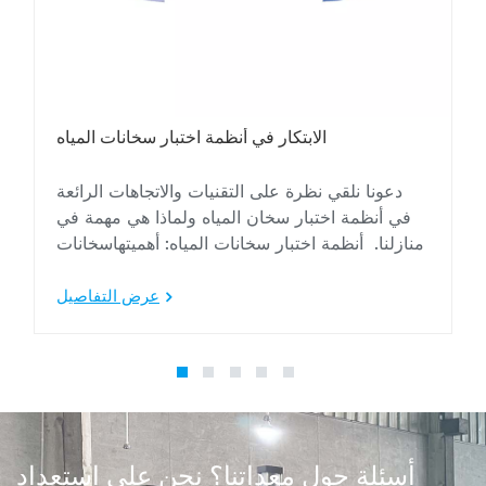
ت
الابتكار في أنظمة اختبار سخانات المياه
ه
ه
دعونا نلقي نظرة على التقنيات والاتجاهات الرائعة
،
في أنظمة اختبار سخان المياه ولماذا هي مهمة في
ل
منازلنا. أنظمة اختبار سخانات المياه: أهميتهاسخانات
ن
المياه ضرورية في معظم المنازل. ومع التطور
ل
التكنولوجي ا...
عرض التفاصيل
أسئلة حول معداتنا؟ نحن على استعداد