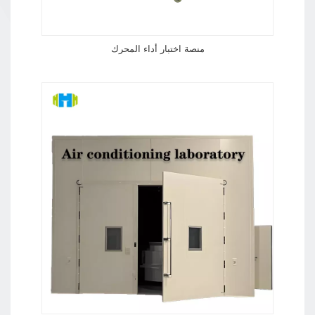
قصارى جهده. موظفو البحث والتطوير
يعملون→ غرفة فحص الجودة: نقطة تفتيش
منصة اختبار أداء المحرك
لضمان الجودةتلعب غرفة فحص جودة المنتجات
دورًا محوريًا في نظام مراقبة الجودة في شركة
هونغسي. تحتوي الغرفة على مجموعة متنوعة
من معدات فحص الجودة المتطورة، تغطي
جميع مراحل عملية الاختبار، من اختبار أداء
المواد إلى اختبار وظائف المنتج النهائي. يُجري
مفتشو الجودة عمليات فحص شاملة ومفصلة
لكل دفعة من المنتجات، وفقًا لمعايير جودة
صارمة. ← مفتشو الجودة يقومون بفحص المواد
الخام مقدمة ورشة الإنتاجمنطقة تجميع
المنتجالمرحلة النهائية من عملية الإنتاج، وهي
تجميع المكونات الوظيفية المختلفة في منتج
كامل، والتي تنتمي إلى مرحلة "التكامل قبل