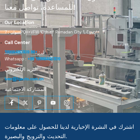
للمساعدة. تواصل معنا!
Our Location
عنوان : 7PQH+VFW 10th of Ramadan City 1, Egypt
Call Center
تل :
+86 18998460309
Whatsapp :
+86 18998460309
البريد الإلكتروني
iven@hjauto.com.cn
المشاركة الاجتماعية
اشترك في النشرة الإخبارية لدينا للحصول على معلومات
التحديث والترويج والبصيرة.