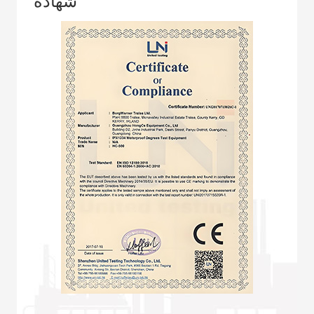
شهادة
على نطاق واسع في جميع أنحاء العالم، حيث
تضم أكثر من 2500 مجموعة من المعدات التي
تخدم مجموعة واسعة من الصناعات. تشمل
أعمالنا اختبار التسرب، واختبار الأجهزة المنزلية،
واختبار مضخات المياه، واختبار المحركات،
واختبار المعدات الكهربائية، والاختبارات البيئية
الميكانيكية، واختبار قابلية اشتعال المواد، وأنواعًا
أخرى من معدات الاختبار المتخصصة. بالإضافة
إلى خطوط تصنيع المنتجات، وتعبئة الغازات/
السوائل وإعادة تدويرها، واللحام الآلي، وأفران
التفريغ، وتجفيف الطلاء بالتفريغ، والصب
بالتفريغ، ومعالجة الزيت بالتفريغ، والتشريب
بضغط التفريغ، وأنواع أخرى من معدات
التصنيع. تحظى معداتنا بتقدير كبير في صناعات
السيارات والتبريد وتكييف الهواء والأجهزة