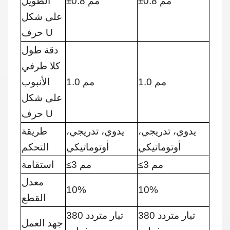
±0.8 مم
±0.8 مم
الطويل
على شكل
حرف U
دقة طول
كلا طرفي
1.0 مم
1.0 مم
الأنبوب
على شكل
حرف U
يدوي، تدريجي،
يدوي، تدريجي،
طريقة
أوتوماتيكي
أوتوماتيكي
التحكم
≤3 مم
≤3 مم
استقامة
معدل
10%
10%
القطع
تيار متردد 380
تيار متردد 380
جهد العمل