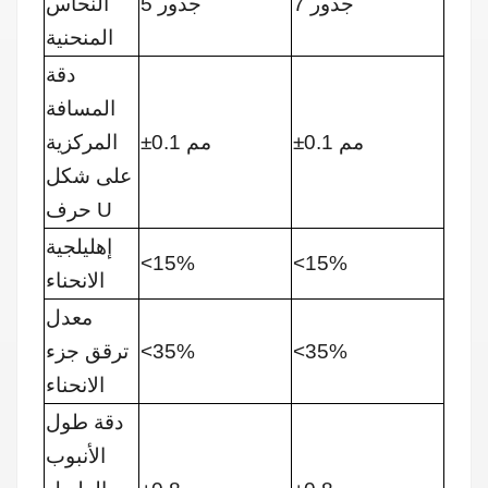
7 جذور
5 جذور
النحاس
المنحنية
دقة
المسافة
±0.1 مم
±0.1 مم
المركزية
على شكل
حرف U
إهليلجية
<15%
<15%
الانحناء
معدل
<35%
<35%
ترقق جزء
الانحناء
دقة طول
الأنبوب