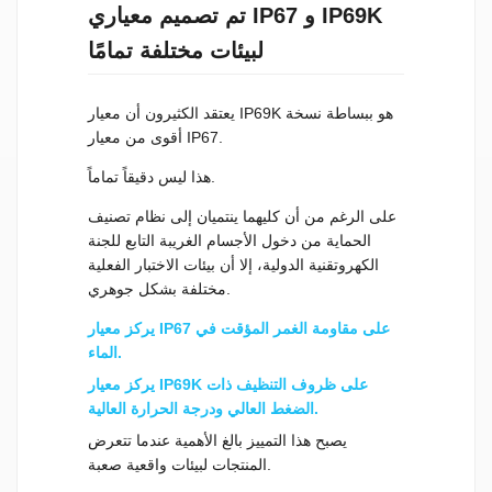
تم تصميم معياري IP67 و IP69K
لبيئات مختلفة تمامًا
يعتقد الكثيرون أن معيار IP69K هو ببساطة نسخة
أقوى من معيار IP67.
هذا ليس دقيقاً تماماً.
على الرغم من أن كليهما ينتميان إلى نظام تصنيف
الحماية من دخول الأجسام الغريبة التابع للجنة
الكهروتقنية الدولية، إلا أن بيئات الاختبار الفعلية
مختلفة بشكل جوهري.
يركز معيار IP67 على مقاومة الغمر المؤقت في
الماء.
يركز معيار IP69K على ظروف التنظيف ذات
الضغط العالي ودرجة الحرارة العالية.
يصبح هذا التمييز بالغ الأهمية عندما تتعرض
المنتجات لبيئات واقعية صعبة.