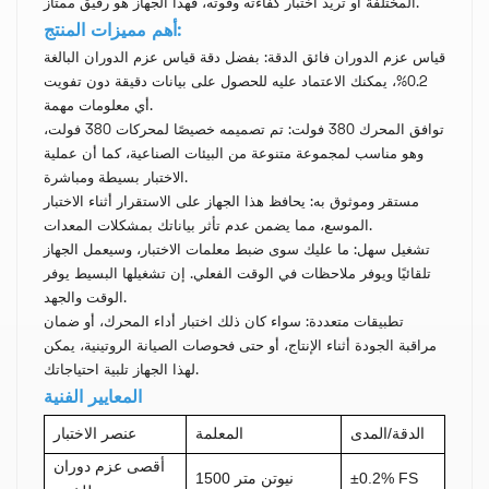
المختلفة أو تريد اختبار كفاءته وقوته، فهذا الجهاز هو رفيق ممتاز.
أهم مميزات المنتج:
قياس عزم الدوران فائق الدقة: بفضل دقة قياس عزم الدوران البالغة
0.2%، يمكنك الاعتماد عليه للحصول على بيانات دقيقة دون تفويت
أي معلومات مهمة.
توافق المحرك 380 فولت: تم تصميمه خصيصًا لمحركات 380 فولت،
وهو مناسب لمجموعة متنوعة من البيئات الصناعية، كما أن عملية
الاختبار بسيطة ومباشرة.
مستقر وموثوق به: يحافظ هذا الجهاز على الاستقرار أثناء الاختبار
الموسع، مما يضمن عدم تأثر بياناتك بمشكلات المعدات.
تشغيل سهل: ما عليك سوى ضبط معلمات الاختبار، وسيعمل الجهاز
تلقائيًا ويوفر ملاحظات في الوقت الفعلي.
إن تشغيلها البسيط يوفر
الوقت والجهد.
تطبيقات متعددة: سواء كان ذلك اختبار أداء المحرك، أو ضمان
مراقبة الجودة أثناء الإنتاج، أو حتى فحوصات الصيانة الروتينية، يمكن
لهذا الجهاز تلبية احتياجاتك.
المعايير الفنية
الدقة/المدى
المعلمة
عنصر الاختبار
أقصى عزم دوران
±0.2% FS
1500 نيوتن متر