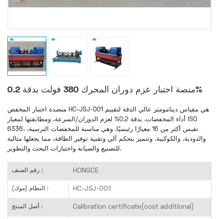
منصة اختبار عزم دوران المحرك 380 فولت بدقة 0.2%
منضدة اختبار المخفض HC-JSJ-001 هي مقياس دينامومتر عالي الدقة لتقييم
أداء المخفضات. بدقة 0.2% لعزم الدوران/السرعة، ومطابقتها لمعيار ISO
6336، تقيس أكثر من 16 معيارًا رئيسيًا. وهي مناسبة للمخفضات الترسية،
والدودية، والكوكبية، وتتميز بتحكم آلي وتقنية توفير الطاقة، مما يجعلها مثالية
للتصنيع والصيانة واختبارات البحث والتطوير.
HONGCE
رقم الصنف :
HC-JSJ-001
النظام (موك) :
Calibration certificate(cost additional)
أصل المنتج :