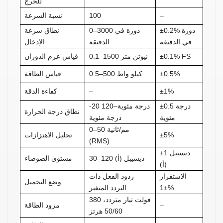
للخرج
–
100
نسبة السرعة
±0.2% دورة
0–3000 دورة في
نطاق سرعة
في الدقيقة
الدقيقة
الإدخال
±0.1% FS
0.1–1500 نيوتن متر
قياس عزم الدوران
±0.5%
0.5–500 كيلو واط
قياس الطاقة
±1%
–
كفاءة الدقة
±0.5 درجة
-20 درجة مئوية–120
نطاق درجة الحرارة
مئوية
درجة مئوية
0–50 مم/ثانية
±5%
تحليل الاهتزازات
(RMS)
±1 ديسيبل
30–120 ديسيبل (أ)
مستوى الضوضاء
(أ)
الاستقرار
ردود الفعل ذات
وضع التحميل
±1%
التردد المتغير
380 فولت تيار متردد،
–
مزود الطاقة
50/60 هرتز