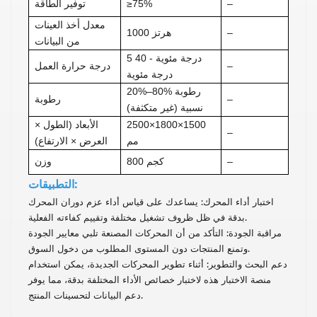
–
≥75%
توفير الطاقة
معدل أخذ العينات
–
1000 هرتز
من البيانات
5 درجة مئوية - 40
–
درجة حرارة العمل
درجة مئوية
20%–80% رطوبة
–
رطوبة
نسبية (غير متكثفة)
2500×1800×1500
الأبعاد (الطول ×
–
مم
العرض × الارتفاع)
–
800 كجم
وزن
التطبيقات:
اختبار أداء المحرك: يساعدك على قياس أداء عزم دوران المحرك
بدقة في ظل ظروف تشغيل مختلفة وتقييم كفاءته الفعلية.
مراقبة الجودة: التأكد من أن المحركات المصنعة تلبي معايير الجودة
وتمنع المنتجات دون المستوى المطلوب من دخول السوق.
دعم البحث والتطوير: أثناء تطوير المحركات الجديدة، يمكن استخدام
منصة الاختبار هذه لاختبار خصائص الأداء المختلفة بدقة، مما يوفر
دعم البيانات لتحسينات المنتج.