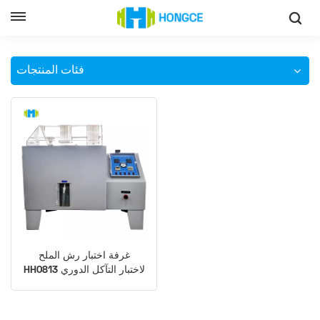
مُصنِّع غرف رش الملح
وطن
فئات المنتجات
غرفة اختبار رش الملح
HH0813 لاختبار التآكل الدوري
وفقًا لمعيار ASTM B117،
معدات الاختبار البيئي