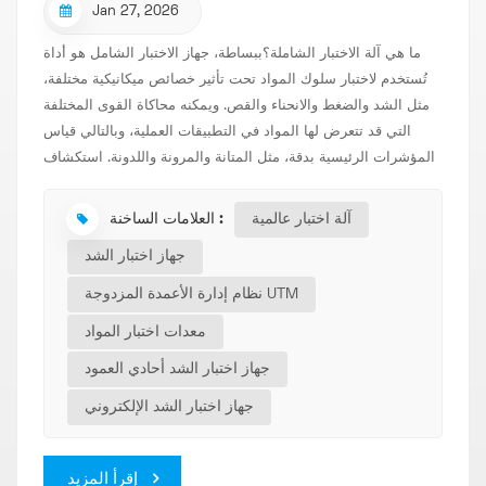
Jan 27, 2026
ما هي آلة الاختبار الشاملة؟ببساطة، جهاز الاختبار الشامل هو أداة
تُستخدم لاختبار سلوك المواد تحت تأثير خصائص ميكانيكية مختلفة،
مثل الشد والضغط والانحناء والقص. ويمكنه محاكاة القوى المختلفة
التي قد تتعرض لها المواد في التطبيقات العملية، وبالتالي قياس
المؤشرات الرئيسية بدقة، مثل المتانة والمرونة واللدونة. استكشاف
"أيدي" الصناعة: آلة الاختبار الشاملةفي الإنتاج الصناعي الحديث، يُعدّ
أداء المواد عاملاً حاسماً في تحديد جودة المنتج وموثوقيته. هل
آلة اختبار عالمية
العلامات الساخنة :
تساءلت يوماً لماذا لا تنكسر شاشة هاتفك بسهولة؟ كيف تتحمل قطع
جهاز اختبار الشد
غيار السيارات الضغط الهائل أثناء القيادة بسرعات عالية؟ وراء كل
هذا يكمن جهاز اختبار مهم – آلة الاختبار الشاملة (UTM)، والمعروفة
نظام إدارة الأعمدة المزدوجة UTM
أيضاً باسم آلة اختبار الشد. ما هي آلة الاختبار الشاملة؟ببساطة،
معدات اختبار المواد
عالمي آلة الاختبار هو جهاز يُستخدم لاختبار سلوك المواد تحت تأثير
خصائص ميكانيكية مختلفة مثل الشد والضغط والانحناء والقص.
جهاز اختبار الشد أحادي العمود
ويمكنه محاكاة القوى المختلفة التي قد تتعرض لها المواد في
جهاز اختبار الشد الإلكتروني
التطبيقات العملية، وبالتالي قياس المؤشرات الرئيسية بدقة مثل
المتانة والمرونة واللدونة. كيف يعمل؟يمكن تلخيص مبدأ عمل نظام
إدارة الحركة الجوية العالمي (UTM) على النحو التالي: تطبيق القوة
إقرأ المزيد