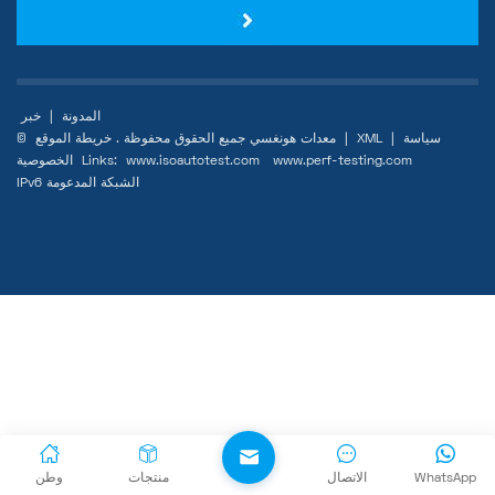
المدونة
|
خبر
سياسة
|
XML
|
خريطة الموقع
© معدات هونغسي جميع الحقوق محفوظة .
www.perf-testing.com
www.isoautotest.com
Links:
الخصوصية
IPv6 الشبكة المدعومة
WhatsApp
الاتصال
منتجات
وطن