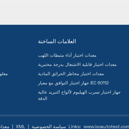
متردد، وتردد 50 هرتز، ونظام ثلاثي الطور بخمسة أسلاك، يسهل د
الآلات في مرافق الإنتاج الحالية. في الختام، تُعدّ آلات التثقي
الزعانف المفتوحة من سلسلة HH الحل الأمثل لمصنّعي م
الذين يتطلعون إلى تحسين إنتاجهم من الزعانف. لا تفوّت هذه ا
لإحداث ثورة في عملية إنتاجك - استثمر في سلسلة HH اليوم وجرّ
بنفسك!
العلامات الساخنة
معدات اختبار أداء مثبطات اللهب
معدات اختبار قابلية الاشتعال بدرجة مختبرية
معدات اختبار مخاطر الحرائق المادية
معلو
جهاز اختبار التوافق مع معيار IEC 60112
جهاز اختبار تسرب الهيليوم لألواح التبريد عالية
الدقة
www.isoautotest.co
Links:
سياسة الخصوصية
|
XML
|
خريطة الموقع
© معد