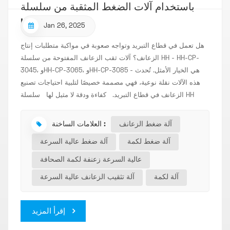
باستخدام آلات الضغط المثقبة من سلسلة
HH
Jan 26, 2025
هل تعمل في قطاع التبريد وتواجه صعوبة في مواكبة متطلبات إنتاج
الزعانف؟ آلات ثقب الزعانف المفتوحة من سلسلة HH - HH-CP-
3045، وHH-CP-3065، وHH-CP-3085 - هي الخيار الأمثل. تُحدث
هذه الآلات نقلة نوعية، فهي مصممة خصيصًا لتلبية احتياجات تصنيع
الزعانف في قطاع التبريد. كفاءة ودقة لا مثيل لها سلسلة HH
مزودة بآلة ثقب عالية السرعة ودقيقة، تضمن دقة ثقب كل زعنفة.
سواء كنت تُنتج زعانف للثلاجات الصغيرة أو أنظمة التبريد الصناعية
آلة ضغط الزعانف
العلامات الساخنة :
الكبيرة، تُقدم هذه الآلات نتائج متسقة وعالية الجودة. يتيح لك نظام
آلة ضغط لكمة
آلة ضغط عالية السرعة
تحويل التردد لسرعة المضيف ضبطًا سلسًا، مما يُحسّن عملية الإنتاج
وفقًا لاحتياجاتك الخاصة. هل تحتاج إلى سرعة أبطأ للتصاميم
عالية السرعة زعنفة لكمة الصحافة
المعقدة؟ أو سرعة أعلى للإنتاج بكميات كبيرة؟ سلسلة HH تُلبي
آلة لكمة
آلة تثقيب الزعانف عالية السرعة
احتياجاتك. بناء قوي وميزات متقدمة صُممت ماكينات الثقب هذه
لتدوم طويلًا. مع وظيفة التحميل الزائد الهيدروليكي، يمكنك الاطمئنان
لأن استثمارك محمي. في حال حدوث أي تحميل زائد غير متوقع،
إقرأ المزيد
يعمل النظام لمنع تلف الماكينة، مما يقلل تكاليف الصيانة ووقت